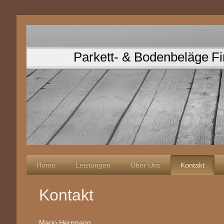
Parkett- & Bodenbeläge F
Home
Leistungen
Über Uns
Kontakt
Kontakt
Mario Herrmann