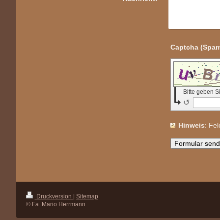
Bitte geben 
↺
Hinweis
: Fe
Druckversion
|
Sitemap
© Fa. Mario Herrmann