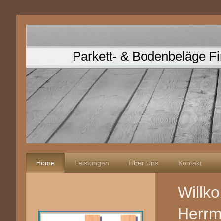
Parkett- & Bodenbeläge F
Home
Leistungen
Über Uns
Kontakt
Willk
Herrm